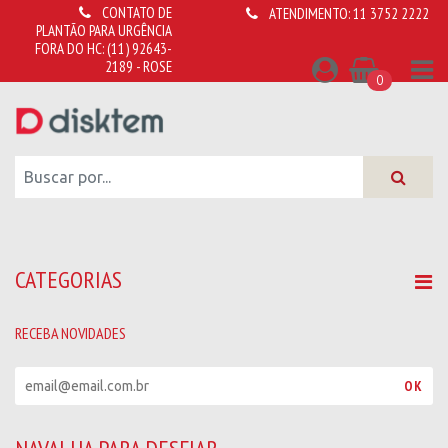
CONTATO DE
ATENDIMENTO:
11 3752 2222
PLANTÃO PARA URGÊNCIA
FORA DO HC:
(11) 92643-
2189 - ROSE
0
CATEGORIAS
RECEBA NOVIDADES
R
OK
e
c
e