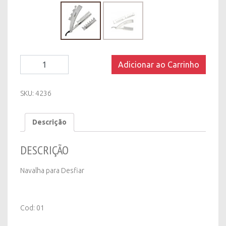
Navalha
Adicionar ao Carrinho
para
Desfiar
quantity
SKU:
4236
Descrição
DESCRIÇÃO
Navalha para Desfiar
Cod: 01