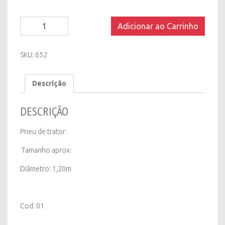
Pneu
Adicionar ao Carrinho
de
Trator
quantity
SKU:
652
Descrição
DESCRIÇÃO
Pneu de trator
Tamanho aprox:
Diâmetro: 1,20m
Cod: 01