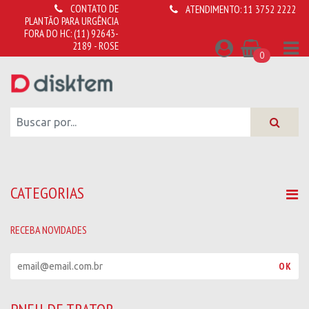
CONTATO DE
ATENDIMENTO:
11 3752 2222
PLANTÃO PARA URGÊNCIA
FORA DO HC:
(11) 92643-
2189 - ROSE
0
CATEGORIAS
RECEBA NOVIDADES
R
OK
e
c
e