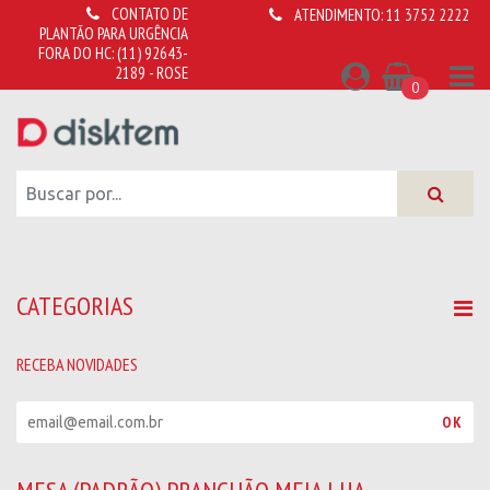
CONTATO DE
ATENDIMENTO:
11 3752 2222
PLANTÃO PARA URGÊNCIA
FORA DO HC:
(11) 92643-
2189 - ROSE
0
CATEGORIAS
RECEBA NOVIDADES
R
OK
e
c
e