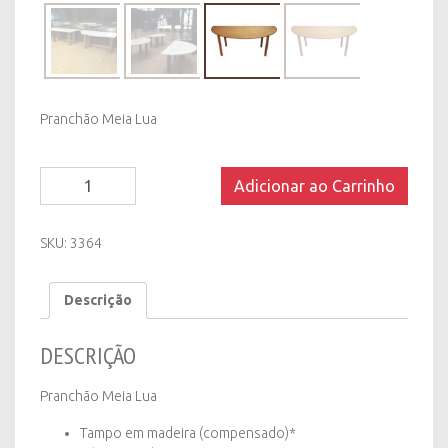
Pranchão Meia Lua
Mesa
Adicionar ao Carrinho
(padrão)
Pranchão
Meia
SKU:
3364
Lua
quantity
Descrição
DESCRIÇÃO
Pranchão Meia Lua
Tampo em madeira (compensado)*