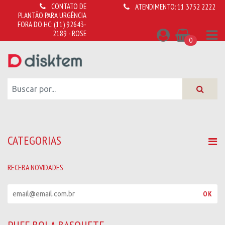
CONTATO DE
ATENDIMENTO:
11 3752 2222
PLANTÃO PARA URGÊNCIA
FORA DO HC:
(11) 92643-
2189 - ROSE
0
CATEGORIAS
RECEBA NOVIDADES
R
OK
e
c
e