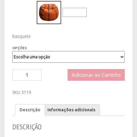
Basquete
OPÇÕES
Puff
Adicionar ao Carrinho
Bola
Basquete
quantity
SKU:
5719
Descrição
Informações adicionais
DESCRIÇÃO