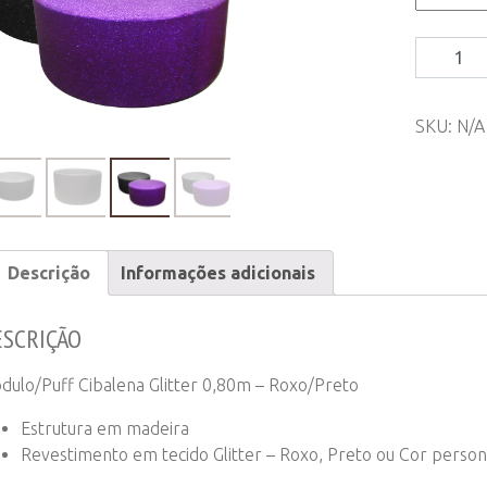
Módulo/P
Cibalena
Glitter
SKU:
N/A
0,80m
-
Roxo/Pre
quantity
Descrição
Informações adicionais
ESCRIÇÃO
dulo/Puff Cibalena Glitter 0,80m – Roxo/Preto
Estrutura em madeira
Revestimento em tecido Glitter – Roxo, Preto ou Cor person