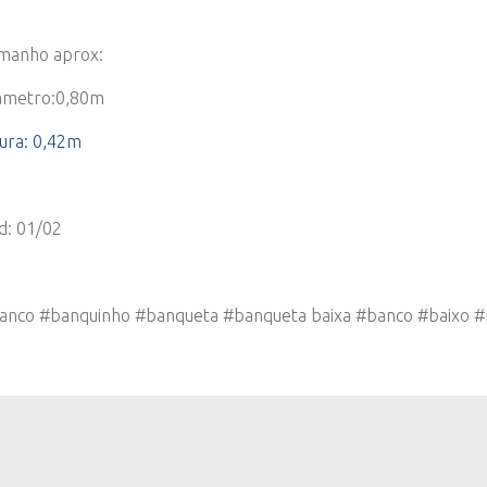
manho aprox:
âmetro:0,80m
tura: 0,42m
d: 01/02
anco #banquinho #banqueta #banqueta baixa #banco #baixo 