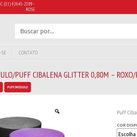
C:
(11) 92643-2189 -
ROSE
-SE
CONTATO
ULO/PUFF CIBALENA GLITTER 0,80M – ROXO
PUFF/MÓDULO
Puff Ciba
COR DISP