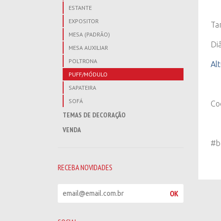
ESTANTE
EXPOSITOR
Ta
MESA (PADRÃO)
Di
MESA AUXILIAR
POLTRONA
Al
PUFF/MÓDULO
SAPATEIRA
SOFÁ
Co
TEMAS DE DECORAÇÃO
VENDA
#b
RECEBA NOVIDADES
R
OK
e
c
e