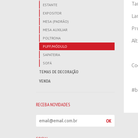
Ta
ESTANTE
EXPOSITOR
La
MESA (PADRÃO)
Pr
MESA AUXILIAR
POLTRONA
Al
PUFF/MÓDULO
SAPATEIRA
SOFÁ
Co
TEMAS DE DECORAÇÃO
VENDA
#b
RECEBA NOVIDADES
R
OK
e
c
e