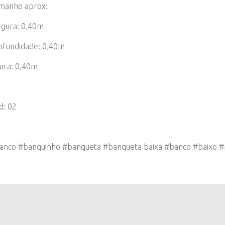
manho aprox:
rgura: 0,40m
ofundidade: 0,40m
tura: 0,40m
d: 02
anco #banquinho #banqueta #banqueta baixa #banco #baixo 