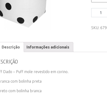
Puff
Dado
quantity
SKU:
679
Descrição
Informações adicionais
ESCRIÇÃO
ff Dado – Puff mole revestido em corino.
Branca com bolinha preta
Preto com bolinha branca