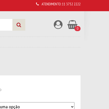
ATENDIMENTO:
11 3752 2222
0
o