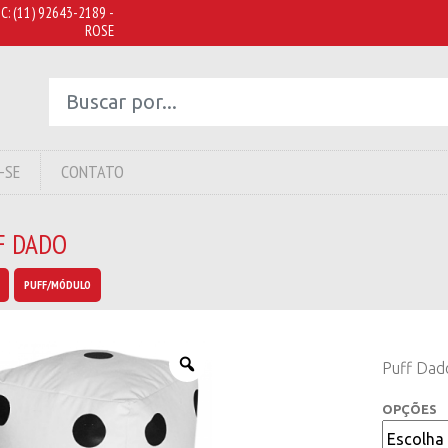
C:
(11) 92643-2189 -
ROSE
-SE
CONTATO
F DADO
PUFF/MÓDULO
Puff Dad
OPÇÕES