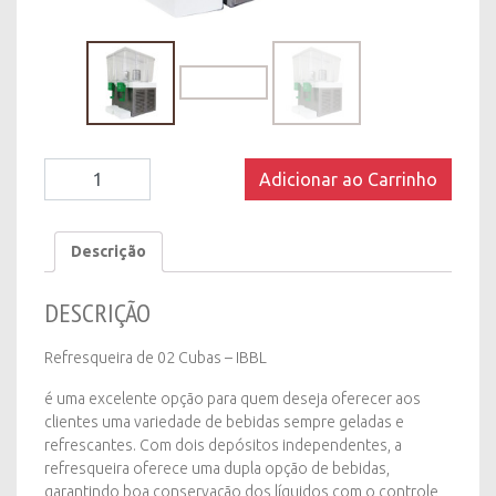
Refresqueira
Adicionar ao Carrinho
de
02
Cubas
Descrição
-
IBBL
DESCRIÇÃO
-
220v
quantity
Refresqueira de 02 Cubas – IBBL
é uma excelente opção para quem deseja oferecer aos
clientes uma variedade de bebidas sempre geladas e
refrescantes. Com dois depósitos independentes, a
refresqueira oferece uma dupla opção de bebidas,
garantindo boa conservação dos líquidos com o controle