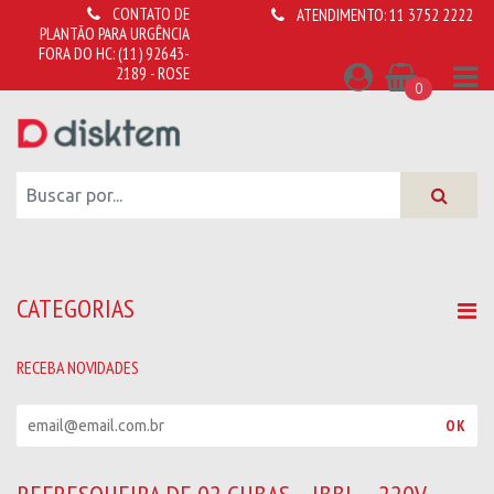
CONTATO DE
ATENDIMENTO:
11 3752 2222
PLANTÃO PARA URGÊNCIA
FORA DO HC:
(11) 92643-
2189 - ROSE
0
CATEGORIAS
RECEBA NOVIDADES
R
OK
e
c
e