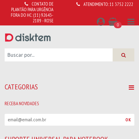
CONTATO DE
ATENDIMENTO:
11 3752 2222
PLANTÃO PARA URGÊNCIA
FORA DO HC:
(11) 92643-
2189 - ROSE
0
CATEGORIAS
RECEBA NOVIDADES
R
OK
e
c
e