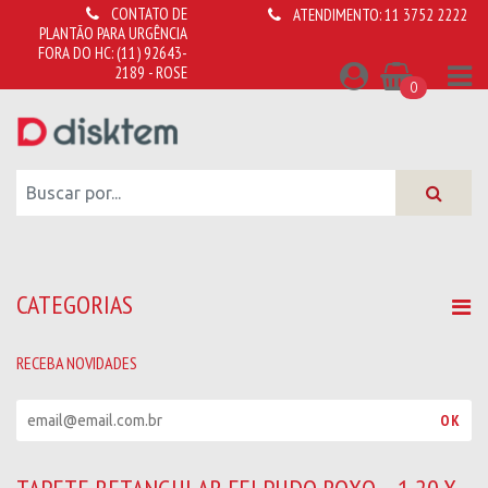
CONTATO DE
ATENDIMENTO:
11 3752 2222
PLANTÃO PARA URGÊNCIA
FORA DO HC:
(11) 92643-
2189 - ROSE
0
CATEGORIAS
RECEBA NOVIDADES
R
OK
e
c
e