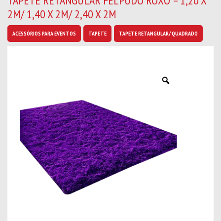
TAPETE RETANGULAR FELPUDO ROXO – 1,20 X
b
2M/ 1,40 X 2M/ 2,40 X 2M
a
n
o
ACESSÓRIOS PARA EVENTOS
TAPETE
TAPETE RETANGULAR/ QUADRADO
v
i
d
a
d
e
s
*