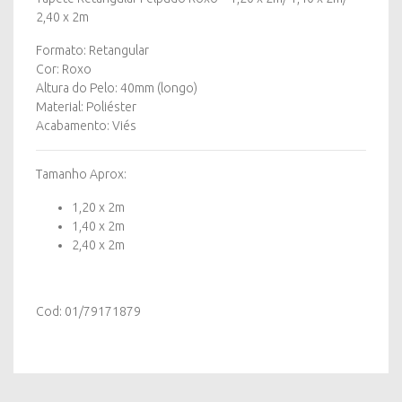
2,40
2,40 x 2m
x
2m
Formato: Retangular
quantity
Cor: Roxo
Altura do Pelo: 40mm (longo)
Material: Poliéster
Acabamento: Viés
Tamanho Aprox:
1,20 x 2m
1,40 x 2m
2,40 x 2m
Cod: 01/79171879