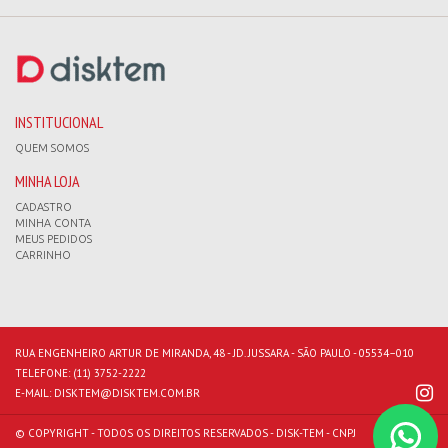
INSTITUCIONAL
QUEM SOMOS
MINHA LOJA
CADASTRO
MINHA CONTA
MEUS PEDIDOS
CARRINHO
RUA ENGENHEIRO ARTUR DE MIRANDA, 48 - JD. JUSSARA - SÃO PAULO - 05534–010
TELEFONE:
(11) 3752-2222
E-MAIL:
DISKTEM@DISKTEM.COM.BR
© COPYRIGHT - TODOS OS DIREITOS RESERVADOS - DISK-TEM - CNPJ