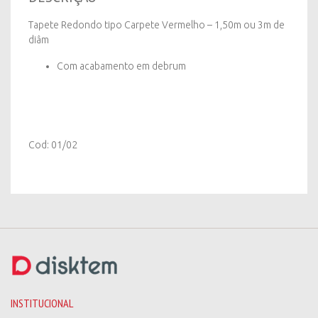
de
diâm
Tapete Redondo tipo Carpete Vermelho – 1,50m ou 3m de
quantity
diâm
Com acabamento em debrum
Cod: 01/02
INSTITUCIONAL