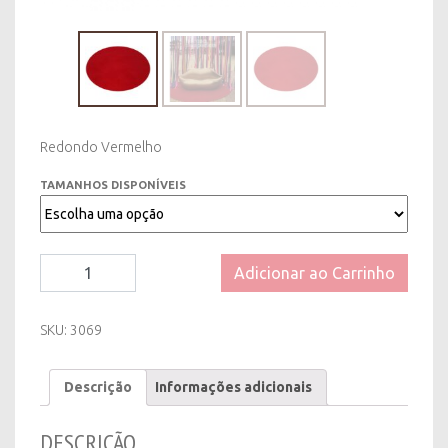
Redondo Vermelho
TAMANHOS DISPONÍVEIS
Tapete
Adicionar ao Carrinho
Redondo
tipo
Carpete
SKU:
3069
Vermelho
-
Descrição
Informações adicionais
1,50m
ou
3m
DESCRIÇÃO