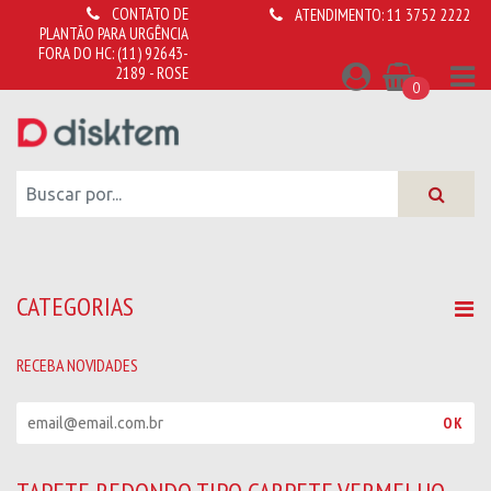
CONTATO DE
ATENDIMENTO:
11 3752 2222
PLANTÃO PARA URGÊNCIA
FORA DO HC:
(11) 92643-
2189 - ROSE
0
CATEGORIAS
RECEBA NOVIDADES
R
OK
e
c
e