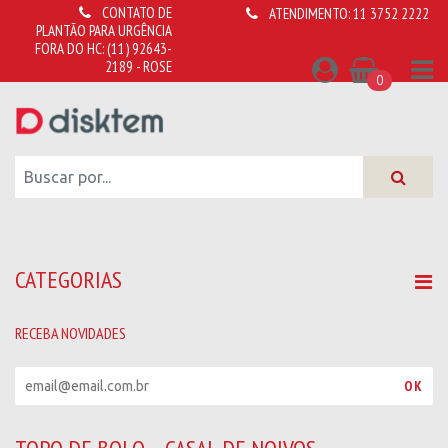
CONTATO DE
ATENDIMENTO:
11 3752 2222
PLANTÃO PARA URGÊNCIA
FORA DO HC:
(11) 92643-
2189 - ROSE
0
CATEGORIAS
RECEBA NOVIDADES
R
OK
e
c
e