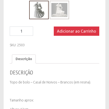
Topo
Adicionar ao Carrinho
de
Bolo
-
SKU:
2503
Casal
de
Descrição
Noivos
quantity
DESCRIÇÃO
Topo de bolo – Casal de Noivos – Brancos (em resina).
Tamanho aprox: