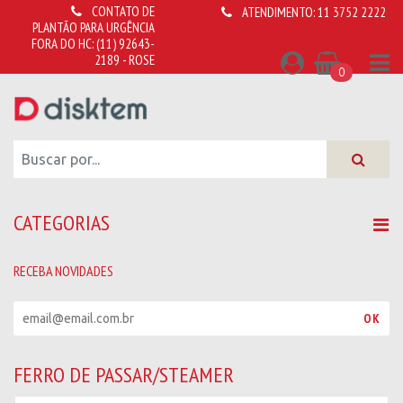
CONTATO DE
ATENDIMENTO:
11 3752 2222
PLANTÃO PARA URGÊNCIA
FORA DO HC:
(11) 92643-
2189 - ROSE
0
CATEGORIAS
RECEBA NOVIDADES
R
OK
e
c
e
FERRO DE PASSAR/STEAMER
b
a