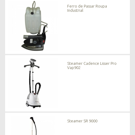
n
Ferro de Passar Roupa
o
Industrial
v
i
d
a
d
e
s
*
Steamer Cadence Lisser Pro
Vap902
Steamer SR 9000