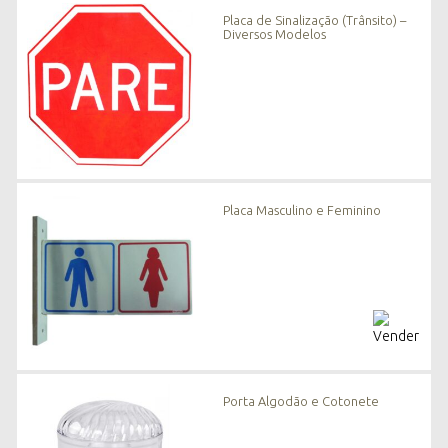
n
Placa de Sinalização (Trânsito) –
o
Diversos Modelos
v
i
d
a
d
e
s
*
Placa Masculino e Feminino
Porta Algodão e Cotonete