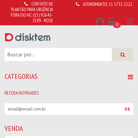
CONTATO DE
ATENDIMENTO:
11 3752 2222
PLANTÃO PARA URGÊNCIA
FORA DO HC:
(11) 92643-
2189 - ROSE
0
CATEGORIAS
RECEBA NOVIDADES
R
OK
e
c
e
VENDA
b
a