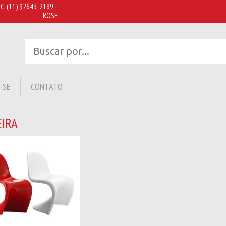
C:
(11) 92643-2189 -
ROSE
-SE
CONTATO
EIRA