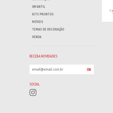
INFANTIL
Ca
KITS PRONTOS
MÓVEIS
TEMAS DE DECORAÇÃO
VENDA
RECEBA NOVIDADES
R
OK
e
c
e
SOCIAL
b
a
n
o
v
i