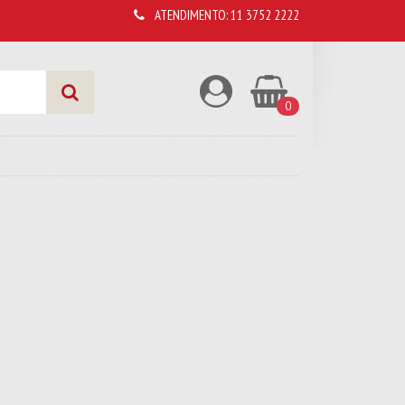
ATENDIMENTO:
11 3752 2222
Diskte
0