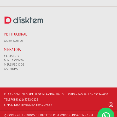
INSTITUCIONAL
QUEM SOMOS
MINHA LOJA
CADASTRO
MINHA CONTA
MEUS PEDIDOS
CARRINHO
RUA ENGENHEIRO ARTUR DE MIRANDA, 48 - JD. JUSSARA - SÃO PAULO - 05534–010
TELEFONE:
(11) 3752-2222
E-MAIL:
DISKTEM@DISKTEM.COM.BR
© COPYRIGHT - TODOS OS DIREITOS RESERVADOS - DISK-TEM - CNPJ