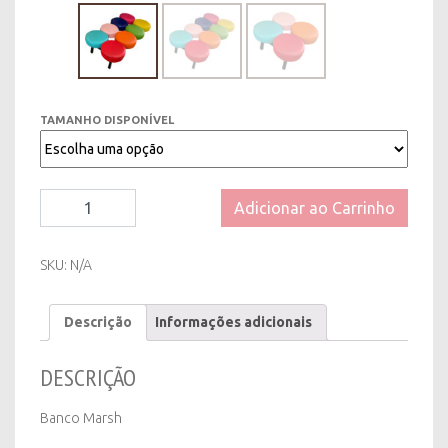
TAMANHO DISPONÍVEL
Banco
Adicionar ao Carrinho
Marsh
-
02
SKU:
N/A
Tamanhos
quantity
Descrição
Informações adicionais
DESCRIÇÃO
Banco Marsh