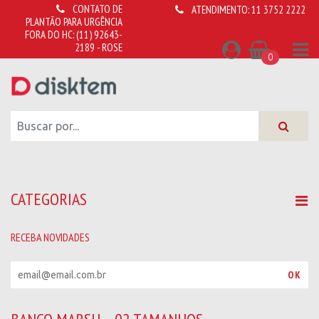
CONTATO DE
ATENDIMENTO:
11 3752 2222
PLANTÃO PARA URGÊNCIA
FORA DO HC:
(11) 92643-
2189 - ROSE
0
CATEGORIAS
RECEBA NOVIDADES
R
OK
e
c
e