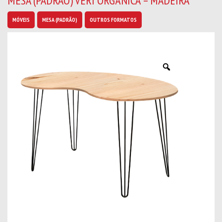
MESA (PADRÃO) VERI ORGÂNICA – MADEIRA
b
a
MÓVEIS
MESA (PADRÃO)
OUTROS FORMATOS
n
o
v
i
d
a
d
e
s
*