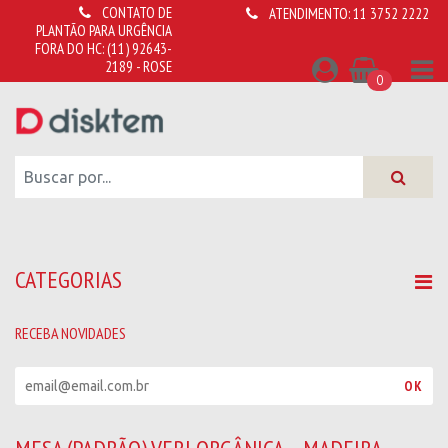
CONTATO DE
ATENDIMENTO:
11 3752 2222
PLANTÃO PARA URGÊNCIA
FORA DO HC:
(11) 92643-
2189 - ROSE
0
CATEGORIAS
RECEBA NOVIDADES
R
OK
e
c
e