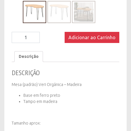
Mesa
Adicionar ao Carrinho
(padrão)
Veri
Orgânica
Descrição
-
Madeira
DESCRIÇÃO
quantity
Mesa (padrão) Veri Orgânica – Madeira
Base em ferro preto
Tampo em madeira
Tamanho aprox: