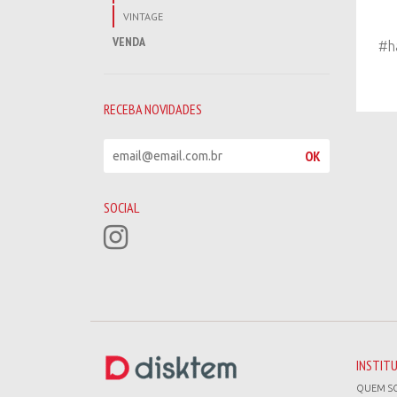
VINTAGE
VENDA
#h
RECEBA NOVIDADES
R
OK
e
c
e
SOCIAL
b
a
n
o
v
i
d
a
d
INSTIT
e
QUEM S
s