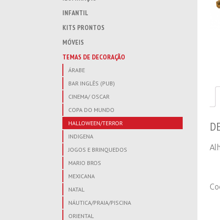
INFANTIL
KITS PRONTOS
MÓVEIS
TEMAS DE DECORAÇÃO
ÁRABE
BAR INGLÊS (PUB)
CINEMA/ OSCAR
COPA DO MUNDO
D
HALLOWEEN/TERROR
INDIGENA
Al
JOGOS E BRINQUEDOS
MARIO BROS
MEXICANA
Co
NATAL
NÁUTICA/PRAIA/PISCINA
ORIENTAL