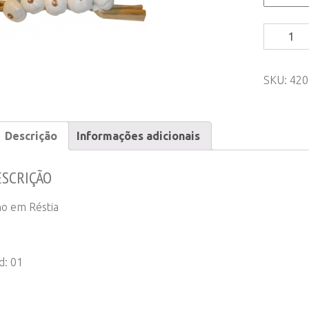
Alho
Artificial
-
SKU:
420
Branco
ou
Roxo
quantity
Descrição
Informações adicionais
ESCRIÇÃO
ho em Réstia
d: 01