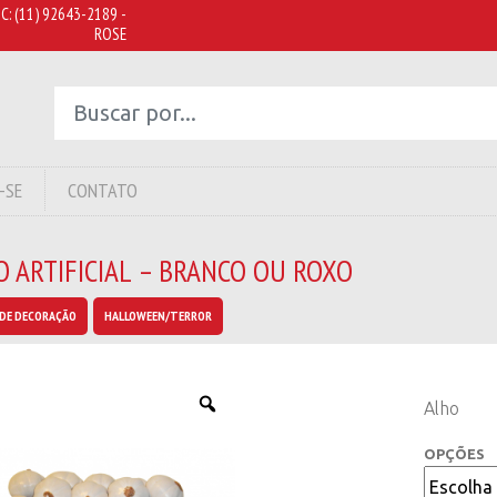
C:
(11) 92643-2189 -
ROSE
-SE
CONTATO
 ARTIFICIAL – BRANCO OU ROXO
DE DECORAÇÃO
HALLOWEEN/TERROR
Alho
OPÇÕES