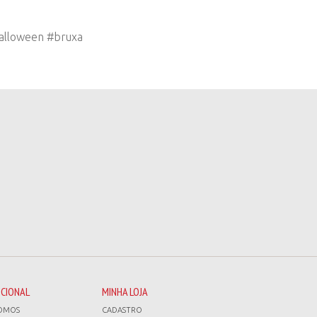
alloween #bruxa
UCIONAL
MINHA LOJA
OMOS
CADASTRO