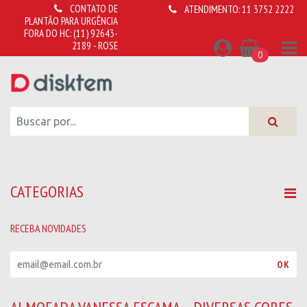
CONTATO DE
ATENDIMENTO:
11 3752 2222
PLANTÃO PARA URGÊNCIA
FORA DO HC:
(11) 92643-
2189 - ROSE
0
CATEGORIAS
RECEBA NOVIDADES
R
OK
e
c
e