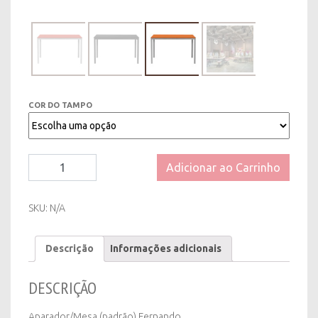
COR DO TAMPO
Aparador/Mesa
Adicionar ao Carrinho
(padrão)
Fernando
-
SKU:
N/A
Tampo
Diversas
Descrição
Informações adicionais
Cores
quantity
DESCRIÇÃO
Aparador/Mesa (padrão) Fernando