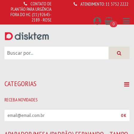
CONTATO DE
ATENDIMENTO:
11 3752 2222
PLANTÃO PARA URGÊNCIA
FORA DO HC:
(11) 92643-
2189 - ROSE
0
CATEGORIAS
RECEBA NOVIDADES
R
OK
e
c
e