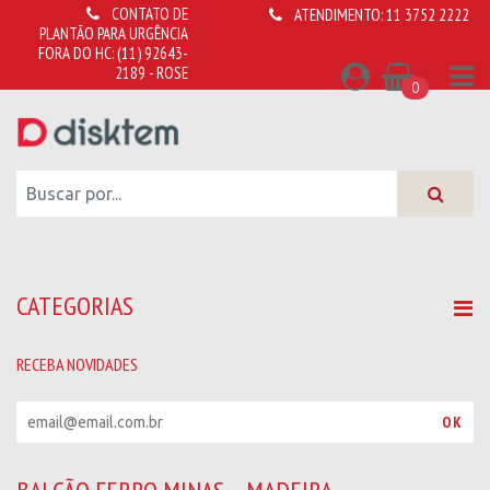
CONTATO DE
ATENDIMENTO:
11 3752 2222
PLANTÃO PARA URGÊNCIA
FORA DO HC:
(11) 92643-
2189 - ROSE
0
CATEGORIAS
RECEBA NOVIDADES
R
OK
e
c
e