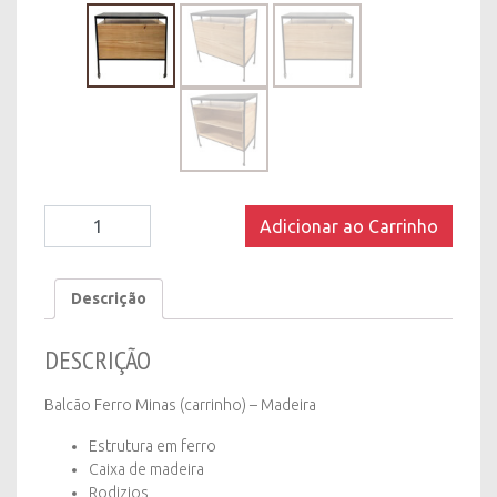
Balcão
Adicionar ao Carrinho
Ferro
Minas
–
Descrição
Madeira
quantity
DESCRIÇÃO
Balcão Ferro Minas (carrinho) – Madeira
Estrutura em ferro
Caixa de madeira
Rodizios