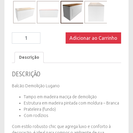
Balcão
Adicionar ao Carrinho
Demolição
Lugano
-
Descrição
Branco
quantity
DESCRIÇÃO
Balcão Demolição Lugano
Tampo em madeira maciça de demolição
Estrutura em madeira pintada com moldura – Branca
Prateleira (fundo)
Com rodízios
Com estilo robusto chic que agrega luxo e conforto à
decoração, é ideal para compor o ambiente de sua