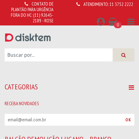
CONTATO DE
ATENDIMENTO:
11 3752 2222
PLANTÃO PARA URGÊNCIA
FORA DO HC:
(11) 92643-
2189 - ROSE
0
CATEGORIAS
RECEBA NOVIDADES
R
OK
e
c
e