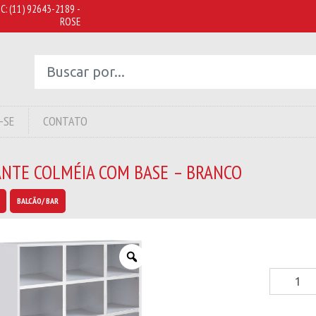
C:
(11) 92643-2189 -
ROSE
-SE
CONTATO
ANTE COLMÉIA COM BASE – BRANCO
BALCÃO/ BAR
Estante
Colméia 
Base