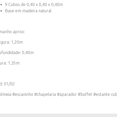
9 Cubos de 0,40 x 0,40 x 0,40m
Base em madeira natural
manho aprox:
rgura: 1,20m
ofundidade: 0,40m
tura: 1,35m
d: 01/02
olmeia #escaninho #chapelaria #aparador #buffet #estante cu