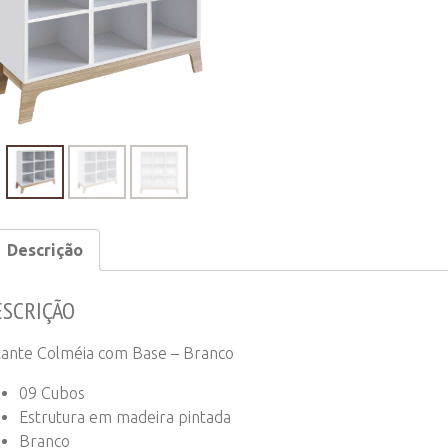
–
Branco
quantity
Descrição
ESCRIÇÃO
tante Colméia com Base – Branco
09 Cubos
Estrutura em madeira pintada
Branco