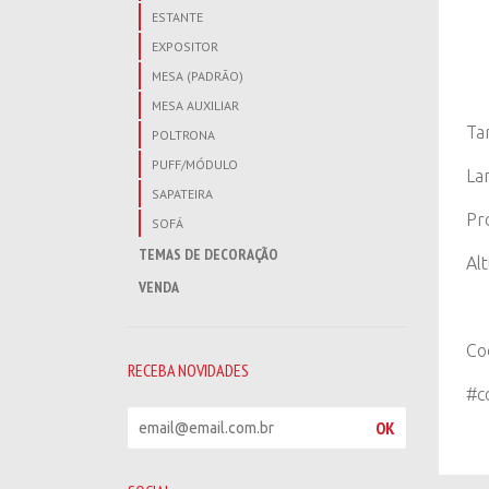
ESTANTE
EXPOSITOR
MESA (PADRÃO)
MESA AUXILIAR
Ta
POLTRONA
PUFF/MÓDULO
La
SAPATEIRA
Pr
SOFÁ
TEMAS DE DECORAÇÃO
Al
VENDA
Co
RECEBA NOVIDADES
#c
R
OK
e
c
e