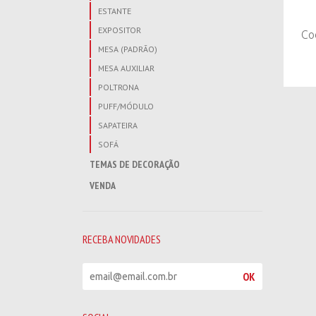
ESTANTE
EXPOSITOR
Co
MESA (PADRÃO)
MESA AUXILIAR
POLTRONA
PUFF/MÓDULO
SAPATEIRA
SOFÁ
TEMAS DE DECORAÇÃO
VENDA
RECEBA NOVIDADES
R
OK
e
c
e