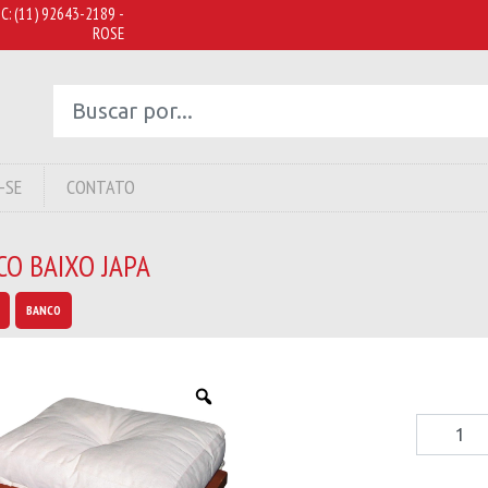
C:
(11) 92643-2189 -
ROSE
-SE
CONTATO
O BAIXO JAPA
BANCO
Banco
Baixo
Japa