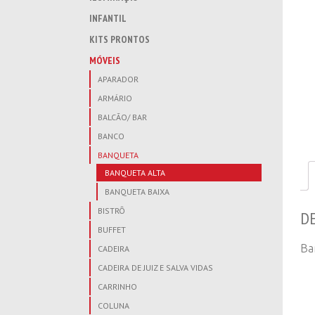
INFANTIL
KITS PRONTOS
MÓVEIS
APARADOR
ARMÁRIO
BALCÃO/ BAR
BANCO
BANQUETA
BANQUETA ALTA
BANQUETA BAIXA
BISTRÔ
D
BUFFET
Ba
CADEIRA
CADEIRA DE JUIZ E SALVA VIDAS
CARRINHO
COLUNA