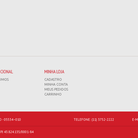
UCIONAL
MINHA LOJA
OMOS
CADASTRO
MINHA CONTA
MEUS PEDIDOS
CARRINHO
O - 05534–010
TELEFONE:
(11) 3752-2222
E-M
J 43.824.135/0001-84