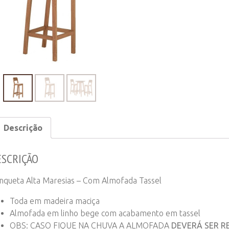
-
Com
Almofad
Tassel
quantity
Descrição
ESCRIÇÃO
nqueta Alta Maresias – Com Almofada Tassel
Toda em madeira maciça
Almofada em linho bege com acabamento em tassel
OBS: CASO FIQUE NA CHUVA A ALMOFADA
DEVERÁ SER R