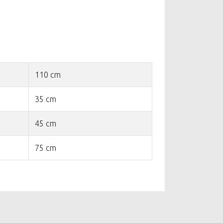
110 cm
35 cm
45 cm
75 cm