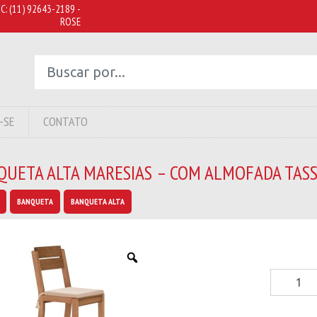
C:
(11) 92643-2189 -
ROSE
-SE
CONTATO
QUETA ALTA MARESIAS – COM ALMOFADA TAS
BANQUETA
BANQUETA ALTA
Banquet
Alta
Maresias