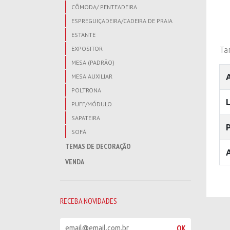
CÔMODA/ PENTEADEIRA
ESPREGUIÇADEIRA/CADEIRA DE PRAIA
ESTANTE
EXPOSITOR
Ta
MESA (PADRÃO)
MESA AUXILIAR
POLTRONA
PUFF/MÓDULO
SAPATEIRA
SOFÁ
TEMAS DE DECORAÇÃO
VENDA
RECEBA NOVIDADES
R
OK