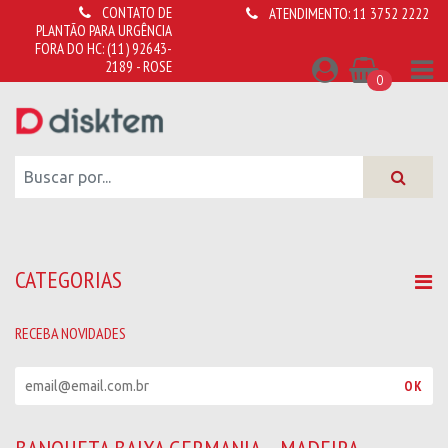
CONTATO DE
ATENDIMENTO:
11 3752 2222
PLANTÃO PARA URGÊNCIA
FORA DO HC:
(11) 92643-
2189 - ROSE
0
CATEGORIAS
RECEBA NOVIDADES
R
OK
e
c
e