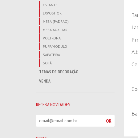
ESTANTE
EXPOSITOR
Ta
MESA (PADRÃO)
La
MESA AUXILIAR
POLTRONA
Pr
PUFF/MÓDULO
Al
SAPATEIRA
SOFÁ
Ce
TEMAS DE DECORAÇÃO
VENDA
Co
RECEBA NOVIDADES
Ba
R
OK
e
c
e