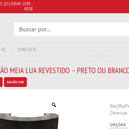
C:
(11) 92643-2189 -
ROSE
-SE
CONTATO
CÃO MEIA LUA REVESTIDO – PRETO OU BRANC
BALCÃO/ BAR
Bar/Buff
Diversas
OPÇÕES