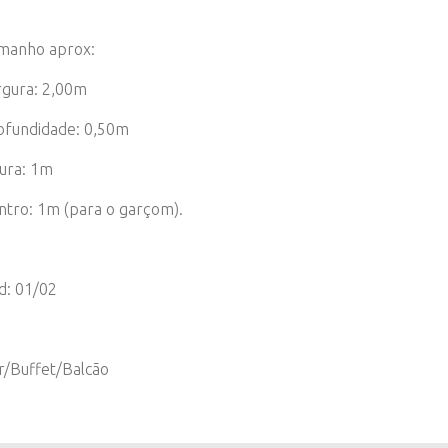
manho aprox:
rgura: 2,00m
ofundidade: 0,50m
tura: 1m
ntro: 1m (para o garçom).
d: 01/02
r/Buffet/Balcão