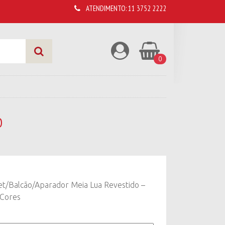
ATENDIMENTO:
11 3752 2222
0
O
et/Balcão/Aparador Meia Lua Revestido –
 Cores