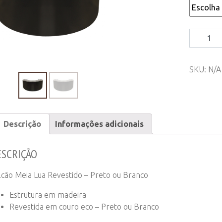
Balcão
Meia
Lua
SKU:
N/A
Revestid
-
Preto
ou
Branco
Descrição
Informações adicionais
quantity
ESCRIÇÃO
lcão Meia Lua Revestido – Preto ou Branco
Estrutura em madeira
Revestida em couro eco – Preto ou Branco