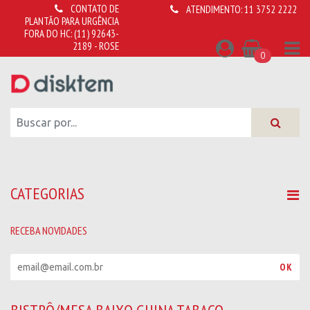
CONTATO DE
ATENDIMENTO:
11 3752 2222
PLANTÃO PARA URGÊNCIA
FORA DO HC:
(11) 92643-
2189 - ROSE
0
CATEGORIAS
RECEBA NOVIDADES
R
OK
e
c
e