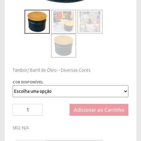
Tambor/ Barril de Óleo – Diversas Cores
COR DISPONÍVEL
Bistrô
Adicionar ao Carrinho
Baixo/
Mesa
de
SKU:
N/A
Centro
Tambor/