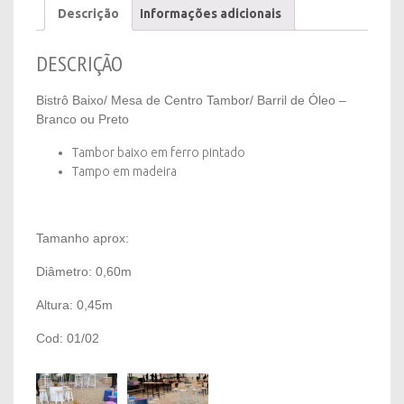
Descrição
Informações adicionais
Barril
de
Óleo
DESCRIÇÃO
-
Branco
Bistrô Baixo/ Mesa de Centro Tambor/ Barril de Óleo –
ou
Branco ou Preto
Preto
quantity
Tambor baixo em ferro pintado
Tampo em madeira
Tamanho aprox:
Diâmetro: 0,60m
Altura: 0,45m
Cod: 01/02