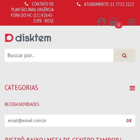
CONTATO DE
ATENDIMENTO:
11 3752 2222
PLANTÃO PARA URGÊNCIA
FORA DO HC:
(11) 92643-
2189 - ROSE
0
CATEGORIAS
RECEBA NOVIDADES
R
OK
e
c
e