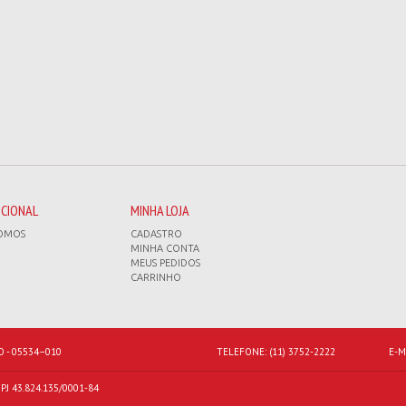
UCIONAL
MINHA LOJA
OMOS
CADASTRO
MINHA CONTA
MEUS PEDIDOS
CARRINHO
O - 05534–010
TELEFONE:
(11) 3752-2222
E-M
J 43.824.135/0001-84