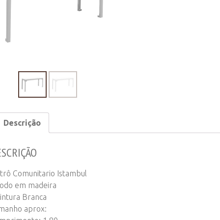
quantity
Descrição
ESCRIÇÃO
strô Comunitario Istambul
Todo em madeira
Pintura Branca
manho aprox: