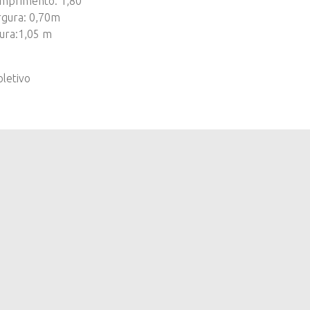
mprimento:
1,80
rgura: 0,70m
tura:1,05 m
oletivo