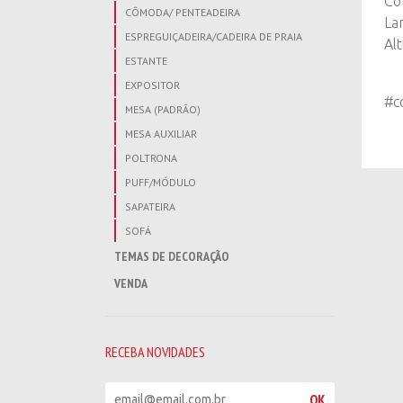
Co
CÔMODA/ PENTEADEIRA
La
ESPREGUIÇADEIRA/CADEIRA DE PRAIA
Al
ESTANTE
EXPOSITOR
#c
MESA (PADRÃO)
MESA AUXILIAR
POLTRONA
PUFF/MÓDULO
SAPATEIRA
SOFÁ
TEMAS DE DECORAÇÃO
VENDA
RECEBA NOVIDADES
R
OK