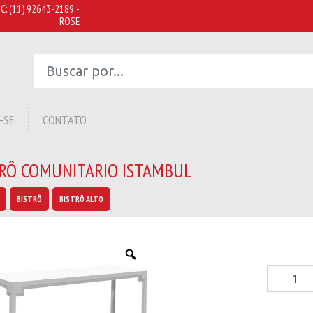
C:
(11) 92643-2189 -
ROSE
-SE
CONTATO
TRÔ COMUNITARIO ISTAMBUL
BISTRÔ
BISTRÔ ALTO
Bistrô
Comunita
Istambul