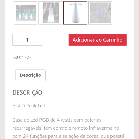
Bistrô
Adicionar ao Carrinho
Peak
Led
quantity
SKU:
1222
Descrição
DESCRIÇÃO
Bistrô Peak Led
Base de Led RGB de 4 watts com baterias
recarregáveis, tem controle remoto infravermelho
com 24 funções para a seleção de cores, que possui