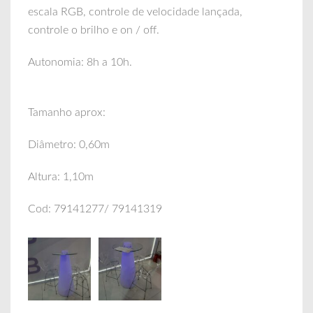
escala RGB, controle de velocidade lançada,
controle o brilho e on / off.
Autonomia: 8h a 10h.
Tamanho aprox:
Diâmetro: 0,60m
Altura: 1,10m
Cod: 79141277/ 79141319