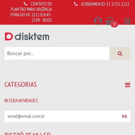
CONTATO DE
ATENDIMENTO:
11 3752 2222
PLANTÃO PARA URGÊNCIA
FORA DO HC:
(11) 92643-
2189 - ROSE
0
CATEGORIAS
RECEBA NOVIDADES
R
OK
e
c
e