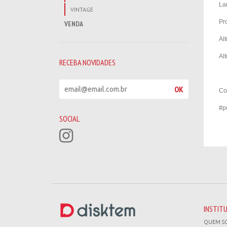
La
VINTAGE
Pr
VENDA
Al
Alt
RECEBA NOVIDADES
R
OK
Co
e
c
#p
e
SOCIAL
b
a
n
o
v
i
d
a
d
INSTIT
e
QUEM S
s