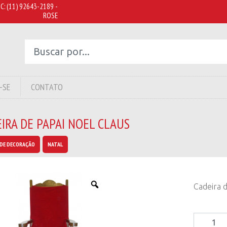
C:
(11) 92643-2189 -
ROSE
-SE
CONTATO
IRA DE PAPAI NOEL CLAUS
DE DECORAÇÃO
NATAL
Cadeira d
Cadeira