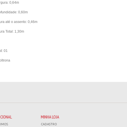
rgura: 0,64m
ofundidade: 0,60m
tura até o assento: 0,46m
ura Total: 1,30m
d: 01
oltrona
UCIONAL
MINHA LOJA
OMOS
CADASTRO