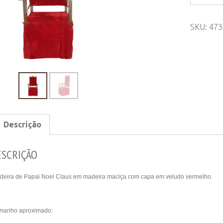
de
Papai
SKU:
473
Noel
Claus
quantity
Descrição
ESCRIÇÃO
deira de Papai Noel Claus em madeira maciça com capa em veludo vermelho.
manho aproximado: