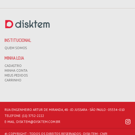
INSTITUCIONAL
QUEM SOMOS
MINHA LOJA
CADASTRO
MINHA CONTA
MEUS PEDIDOS
CARRINHO
RUA ENGENHEIRO ARTUR DE MIRANDA, 48 - JD. JUSSARA - SÃO PAULO - 05534–010
TELEFONE:
(11) 3752-2222
E-MAIL:
DISKTEM@DISKTEM.COM.BR
© COPYRIGHT - TODOS OS DIREITOS RESERVADOS - DISK-TEM - CNPJ