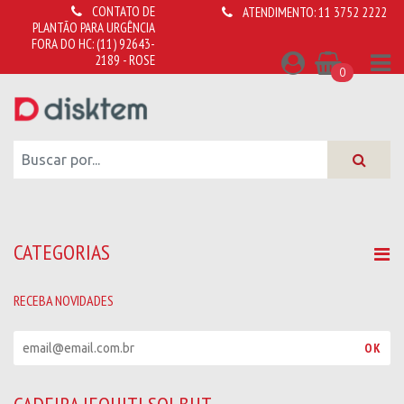
CONTATO DE
ATENDIMENTO:
11 3752 2222
PLANTÃO PARA URGÊNCIA
FORA DO HC:
(11) 92643-
2189 - ROSE
0
CATEGORIAS
RECEBA NOVIDADES
R
OK
e
c
e