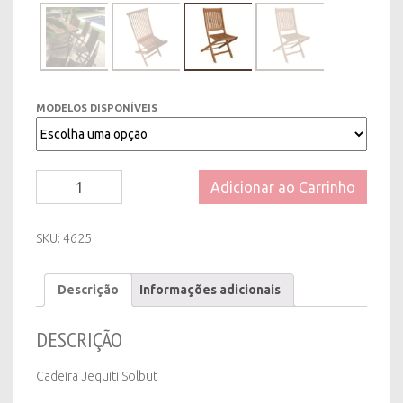
MODELOS DISPONÍVEIS
Cadeira
Adicionar ao Carrinho
Jequiti
Solbut
quantity
SKU:
4625
Descrição
Informações adicionais
DESCRIÇÃO
Cadeira Jequiti Solbut