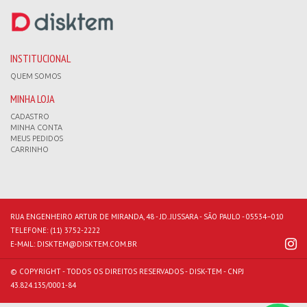
INSTITUCIONAL
QUEM SOMOS
MINHA LOJA
CADASTRO
MINHA CONTA
MEUS PEDIDOS
CARRINHO
RUA ENGENHEIRO ARTUR DE MIRANDA, 48 - JD. JUSSARA - SÃO PAULO - 05534–010
TELEFONE:
(11) 3752-2222
E-MAIL:
DISKTEM@DISKTEM.COM.BR
© COPYRIGHT - TODOS OS DIREITOS RESERVADOS - DISK-TEM - CNPJ
43.824.135/0001-84