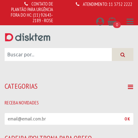
CONTATO DE
ATENDIMENTO:
11 3752 2222
PLANTÃO PARA URGÊNCIA
FORA DO HC:
(11) 92643-
2189 - ROSE
0
CATEGORIAS
RECEBA NOVIDADES
R
OK
e
c
e