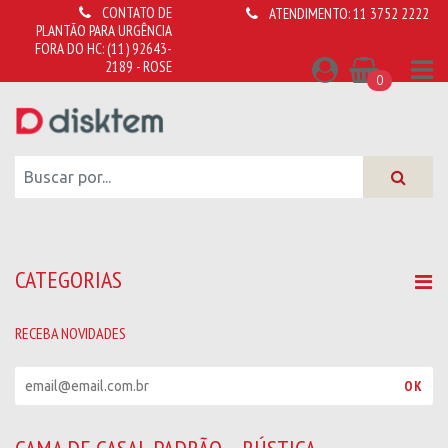
CONTATO DE
ATENDIMENTO:
11 3752 2222
PLANTÃO PARA URGÊNCIA
FORA DO HC:
(11) 92643-
2189 - ROSE
0
CATEGORIAS
RECEBA NOVIDADES
R
OK
e
c
e