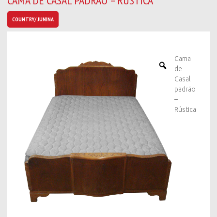
CAMA DE CASAL PADRÃO – RÚSTICA
b
a
COUNTRY/ JUNINA
n
o
v
i
Cama
d
de
a
Casal
d
padrão
e
–
s
Rústica
*