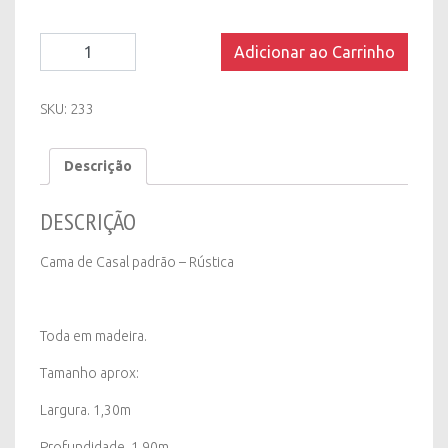
Cama
Adicionar ao Carrinho
de
Casal
padrão
SKU:
233
-
Rústica
Descrição
quantity
DESCRIÇÃO
Cama de Casal padrão – Rústica
Toda em madeira.
Tamanho aprox:
Largura. 1,30m
Profundidade. 1,90m