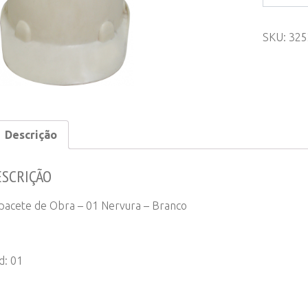
de
Obra
SKU:
325
-
01
Nervura
-
Branco
quantity
Descrição
ESCRIÇÃO
pacete de Obra – 01 Nervura – Branco
d: 01