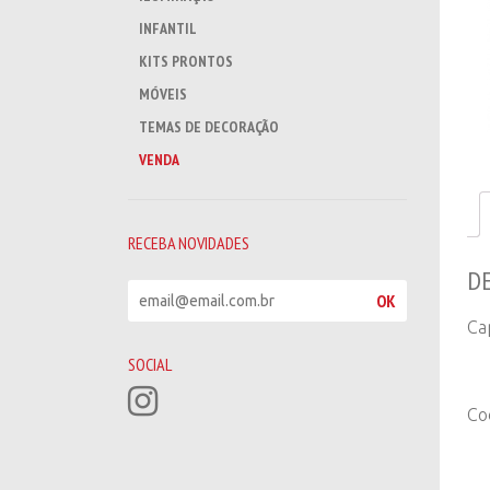
INFANTIL
KITS PRONTOS
MÓVEIS
TEMAS DE DECORAÇÃO
VENDA
RECEBA NOVIDADES
D
R
OK
e
Ca
c
e
SOCIAL
b
a
Co
n
o
v
i