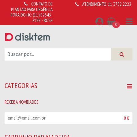
CONTATO DE
ATENDIMENTO:
11 3752 2222
PLANTÃO PARA URGÊNCIA
FORA DO HC:
(11) 92643-
2189 - ROSE
0
CATEGORIAS
RECEBA NOVIDADES
R
OK
e
c
e