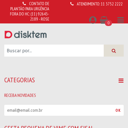
CONTATO DE
ATENDIMENTO:
11 3752 2222
PLANTÃO PARA URGÊNCIA
FORA DO HC:
(11) 92643-
2189 - ROSE
0
CATEGORIAS
RECEBA NOVIDADES
R
OK
e
c
e