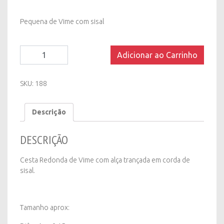
Pequena de Vime com sisal
Cesta
Adicionar ao Carrinho
Pequena
de
Vime
SKU:
188
com
sisal
Descrição
quantity
DESCRIÇÃO
Cesta Redonda de Vime com alça trançada em corda de
sisal.
Tamanho aprox: