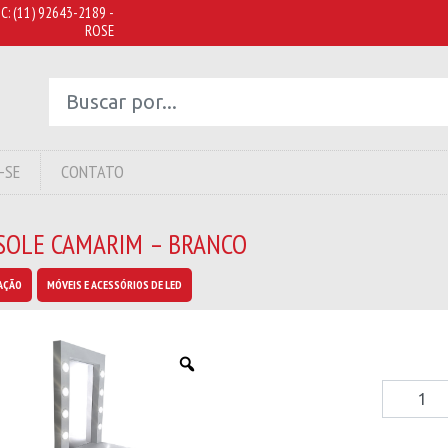
C:
(11) 92643-2189 -
ROSE
-SE
CONTATO
SOLE CAMARIM – BRANCO
AÇÃO
MÓVEIS E ACESSÓRIOS DE LED
Console
Camarim
-