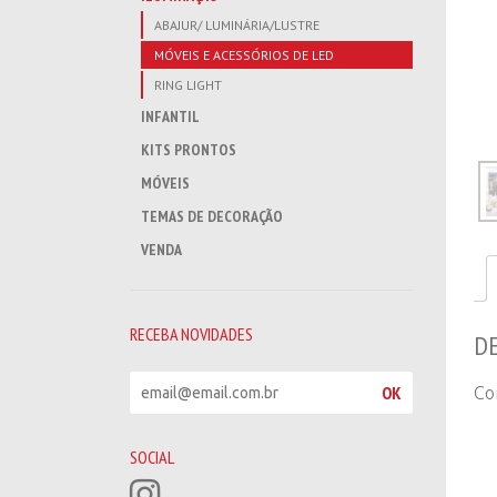
ABAJUR/ LUMINÁRIA/LUSTRE
MÓVEIS E ACESSÓRIOS DE LED
RING LIGHT
INFANTIL
KITS PRONTOS
MÓVEIS
TEMAS DE DECORAÇÃO
VENDA
RECEBA NOVIDADES
D
R
OK
Co
e
c
e
SOCIAL
b
a