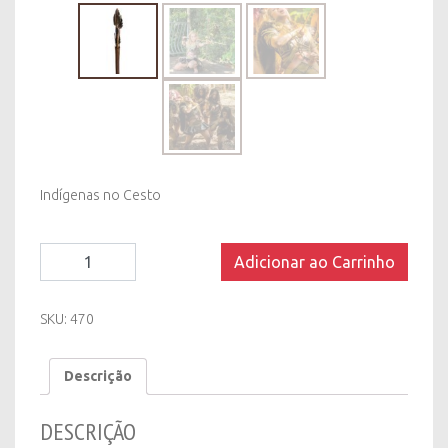
Indígenas no Cesto
Flechas
Adicionar ao Carrinho
Indígenas
no
Cesto
SKU:
470
quantity
Descrição
DESCRIÇÃO