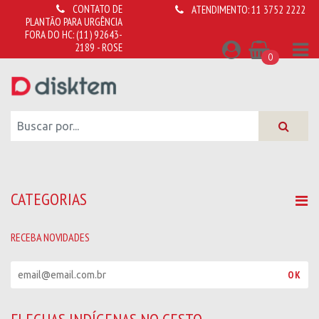
CONTATO DE
ATENDIMENTO:
11 3752 2222
PLANTÃO PARA URGÊNCIA
FORA DO HC:
(11) 92643-
2189 - ROSE
0
CATEGORIAS
RECEBA NOVIDADES
R
OK
e
c
e