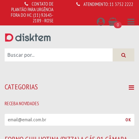
CONTATO DE
ATENDIMENTO:
11 3752 2222
PLANTÃO PARA URGÊNCIA
FORA DO HC:
(11) 92643-
2189 - ROSE
0
CATEGORIAS
RECEBA NOVIDADES
R
OK
e
c
e