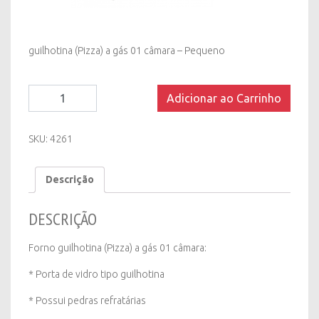
guilhotina (Pizza) a gás 01 câmara – Pequeno
Forno
Adicionar ao Carrinho
Guilhotina
(Pizza)
a
SKU:
4261
Gás
01
Descrição
Câmara
-
Pequeno
DESCRIÇÃO
quantity
Forno guilhotina (Pizza) a gás 01 câmara:
* Porta de vidro tipo guilhotina
* Possui pedras refratárias