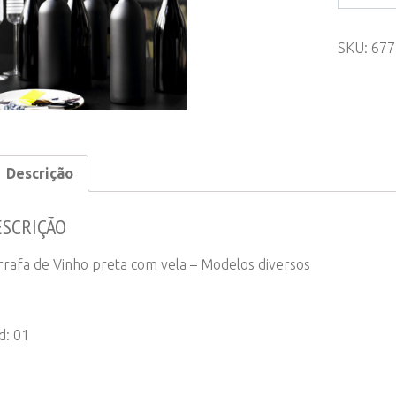
de
Vinho
SKU:
677
preta
com
vela
-
Modelos
diversos
Descrição
quantity
ESCRIÇÃO
rrafa de Vinho preta com vela – Modelos diversos
d: 01