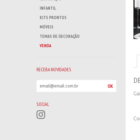
INFANTIL
KITS PRONTOS
MÓVEIS
TEMAS DE DECORAÇÃO
VENDA
RECEBA NOVIDADES
D
R
OK
e
Ga
c
e
SOCIAL
b
a
Co
n
o
v
i