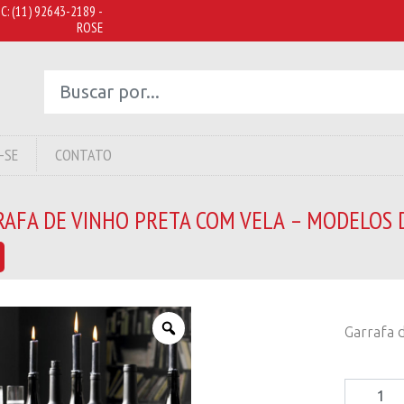
C:
(11) 92643-2189 -
ROSE
-SE
CONTATO
RAFA DE VINHO PRETA COM VELA – MODELOS 
Garrafa 
Garrafa