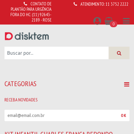
CONTATO DE
ATENDIMENTO:
11 3752 2222
PLANTÃO PARA URGÊNCIA
FORA DO HC:
(11) 92643-
2189 - ROSE
0
CATEGORIAS
RECEBA NOVIDADES
R
OK
e
c
e