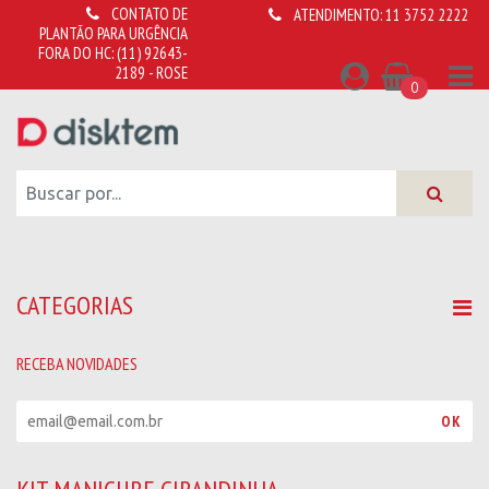
CONTATO DE
ATENDIMENTO:
11 3752 2222
PLANTÃO PARA URGÊNCIA
FORA DO HC:
(11) 92643-
2189 - ROSE
0
CATEGORIAS
RECEBA NOVIDADES
R
OK
e
c
e