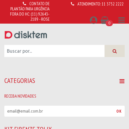
CONTATO DE
ATENDIMENTO:
11 3752 2222
PLANTÃO PARA URGÊNCIA
FORA DO HC:
(11) 92643-
2189 - ROSE
0
CATEGORIAS
RECEBA NOVIDADES
R
OK
e
c
e