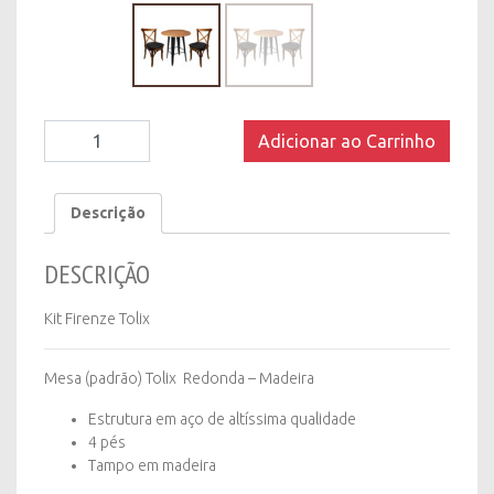
Kit
Adicionar ao Carrinho
Firenze
Tolix
quantity
Descrição
DESCRIÇÃO
Kit Firenze Tolix
Mesa (padrão) Tolix Redonda – Madeira
Estrutura em aço de altíssima qualidade
4 pés
Tampo em madeira