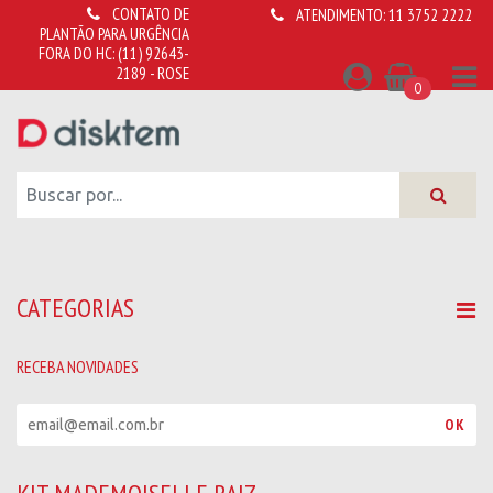
CONTATO DE
ATENDIMENTO:
11 3752 2222
PLANTÃO PARA URGÊNCIA
FORA DO HC:
(11) 92643-
2189 - ROSE
0
CATEGORIAS
RECEBA NOVIDADES
R
OK
e
c
e