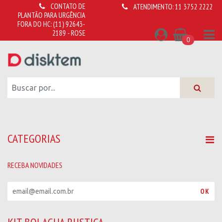
CONTATO DE
ATENDIMENTO:
11 3752 2222
PLANTÃO PARA URGÊNCIA
FORA DO HC:
(11) 92643-
2189 - ROSE
0
CATEGORIAS
RECEBA NOVIDADES
R
OK
e
c
e