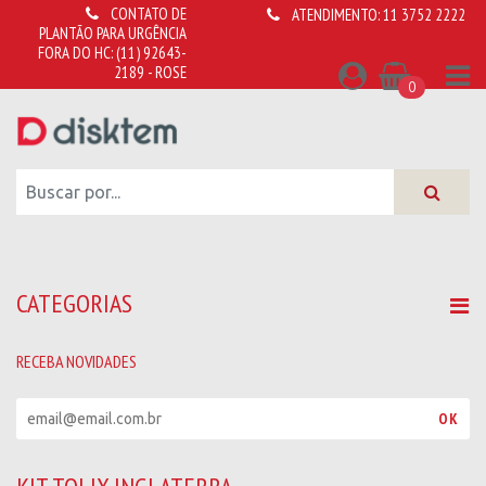
CONTATO DE
ATENDIMENTO:
11 3752 2222
PLANTÃO PARA URGÊNCIA
FORA DO HC:
(11) 92643-
2189 - ROSE
0
CATEGORIAS
RECEBA NOVIDADES
R
OK
e
c
e