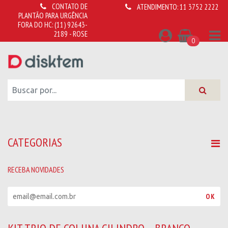
CONTATO DE
ATENDIMENTO:
11 3752 2222
PLANTÃO PARA URGÊNCIA
FORA DO HC:
(11) 92643-
2189 - ROSE
0
CATEGORIAS
RECEBA NOVIDADES
R
OK
e
c
e