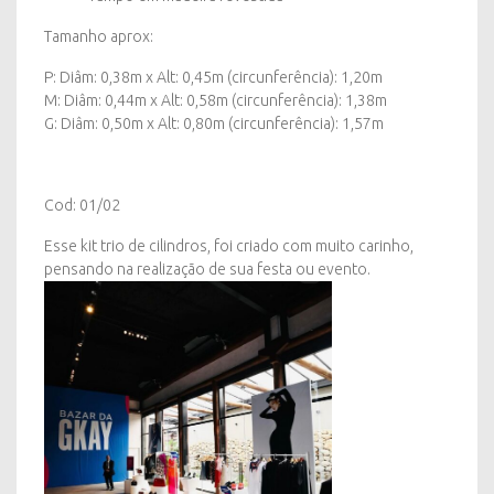
Tamanho aprox:
P: Diâm: 0,38m x Alt: 0,45m (circunferência): 1,20m
M: Diâm: 0,44m x Alt: 0,58m (circunferência): 1,38m
G: Diâm: 0,50m x Alt: 0,80m (circunferência): 1,57m
Cod: 01/02
Esse kit trio de cilindros, foi criado com muito carinho,
pensando na realização de sua festa ou evento.