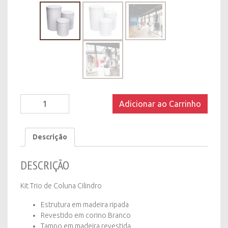
Kit
Adicionar ao Carrinho
Trio
de
Coluna
Descrição
Cilindro
-
DESCRIÇÃO
Branco
quantity
Kit Trio de Coluna Cilindro
Estrutura em madeira ripada
Revestido em corino Branco
Tampo em madeira revestida