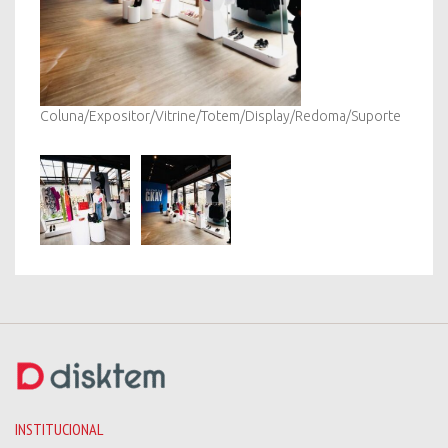
Coluna/Expositor/Vitrine/Totem/Display/Redoma/Suporte
INSTITUCIONAL