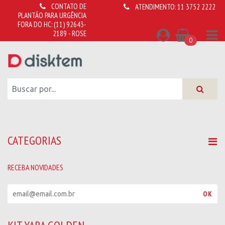
CONTATO DE
ATENDIMENTO:
11 3752 2222
PLANTÃO PARA URGÊNCIA
FORA DO HC:
(11) 92643-
2189 - ROSE
0
CATEGORIAS
RECEBA NOVIDADES
R
OK
e
c
e