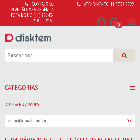
CONTATO DE
ATENDIMENTO:
11 3752 2222
PLANTÃO PARA URGÊNCIA
FORA DO HC:
(11) 92643-
2189 - ROSE
0
CATEGORIAS
RECEBA NOVIDADES
R
OK
e
c
e