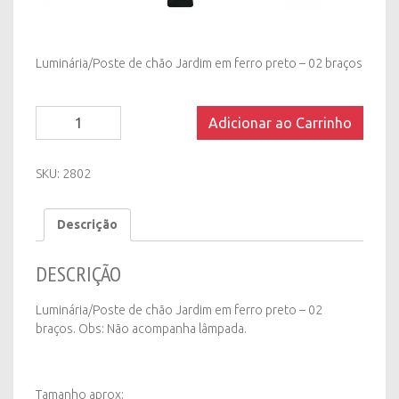
Luminária/Poste de chão Jardim em ferro preto – 02 braços
Luminária/Poste
Adicionar ao Carrinho
de
Chão
Jardim
SKU:
2802
em
Ferro
Descrição
Preto
-
02
DESCRIÇÃO
Braços
quantity
Luminária/Poste de chão Jardim em ferro preto – 02
braços. Obs: Não acompanha lâmpada.
Tamanho aprox: